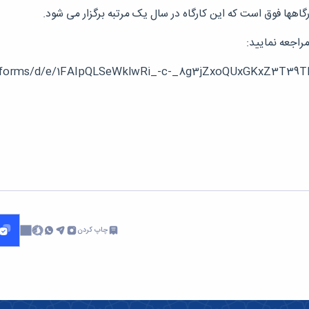
اهها فوق است که این کارگاه در سال یک مرتبه برگزار می شود.
مراجعه نمایید:
m/forms/d/e/1FAIpQLSeWklwRi_-c-_8g3jZxoQUxGKxZ3T39T
چاپ کردن