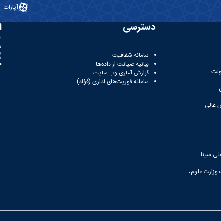
آپارات
دسترسی
ا
ه
سامانه شفافیت
بیانیه صیانت از داده‌ها
81
ولت
گزارش آماری وب‌ سایت
سامانه فوریت‌های اداری (فؤاد)
 عالی
لی سینا
 وزارت علوم،