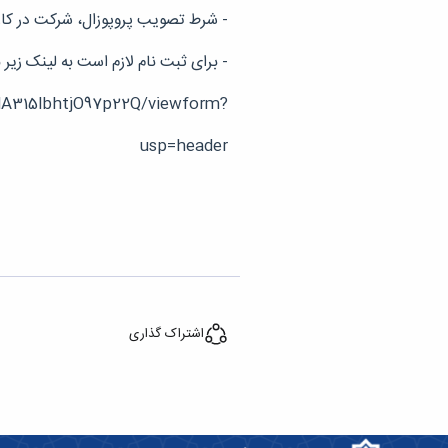
- شرط تصویب پروپوزال، شرکت در کارگ
- برای ثبت نام لازم است به لینک زیر 
lA315lbhtjO97p22Q/viewform?
usp=header
اشتراک گذاری