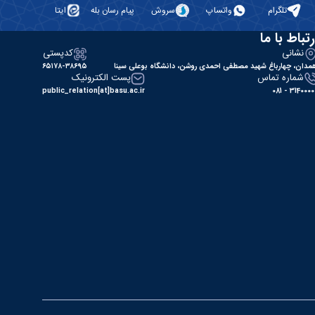
تلگرام
واتساپ
سروش
پیام رسان بله
ایتا
رتباط با ما
نشانی
کدپستی
مدان، چهارباغ شهید مصطفی احمدی روشن، دانشگاه بوعلی سینا
۶۵۱۷۸-۳۸۶۹۵
شماره تماس
پست الکترونیک
public_relation[at]basu.ac.ir
31400000 - 0