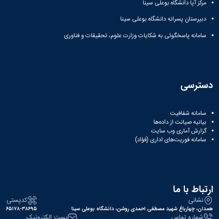
مراکز
مرکز آپا دانشگاه بوعلی سینا
مرتبط
بنیاد
دبیرستان پسرانه دانشگاه بوعلی سینا
ملی
سامانه پاسخگوئی به شکایات وزارت علوم، تحقیقات و فناوری
نخبگان
شرکت
های
دانش
بنیان
دسترسی
آئین
نامه ها
و
سامانه شفافیت
فرآیندها
بیانیه صیانت از داده‌ها
آئین
گزارش آماری وب‌ سایت
نامه
سامانه فوریت‌های اداری (فؤاد)
نامه
های
پژوهشی
فرم
ارتباط با ما
های
پژوهشی
نشانی
کدپستی
همدان، چهارباغ شهید مصطفی احمدی روشن، دانشگاه بوعلی سینا
۶۵۱۷۸-۳۸۶۹۵
شماره تماس
پست الکترونیک