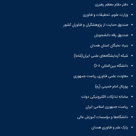
و
معاونت
مهندسی
دفتر مقام معظم رهبری
گروه
آئین
پژوهشی
مکانیک
صنایع
نامه
معاونت
وزارت علوم، تحقیقات و فناوری
مهندسی
گروه
ها
تحصیلات
کامپیوتر
کامپیوتر
صندوق حمایت از پژوهشگران و فناوران کشور
سمینارها
تکمیلی
نشریات
و
کمیته
صندوق رفاه دانشجویان
پژوهش
پایان
منتخب
های
نامه
هیات
بنیاد نخبگان استان همدان
مهندسی
ها
ممیزی
صنایع
شبکه آزمایشگاه‌های علمی ایران(شاعا)
آیین‌نامه‌های
کمیته
در
معاونت
ترفیع
دانشگاه بین‌المللی D-۸
سیستم
آموزشی
شورای
تولید
معاونت علمی فناوری ریاست جمهوری
فرهنگی
Journal
دانشکده
پورتال امام خمینی (ره)
of
Stress
سامانه تدارکات الکترونیکی دولت
Analysis
دفتر
ریاست جمهوری اسلامی ایران
ارتباط
دانشگاه‌ها و مؤسسات آموزش عالی
با
صنعت
پارک علم و فناوری همدان
کارآموزی