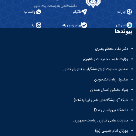
مراکز
مرتبط
بنیاد
آپارات
تلگرام
واتساپ
ملی
نخبگان
سروش
پیام رسان بله
ایتا
پیوندها
شرکت
های
دانش
دفتر مقام معظم رهبری
بنیان
آئین
وزارت علوم، تحقیقات و فناوری
نامه ها
و
صندوق حمایت از پژوهشگران و فناوران کشور
فرآیندها
آئین
صندوق رفاه دانشجویان
نامه
بنیاد نخبگان استان همدان
نامه
های
شبکه آزمایشگاه‌های علمی ایران(شاعا)
پژوهشی
دانشگاه بین‌المللی D-۸
فرم
های
معاونت علمی فناوری ریاست جمهوری
پژوهشی
پورتال امام خمینی (ره)