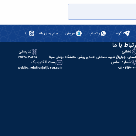
تلگرام
واتساپ
سروش
پیام رسان بله
ایتا
رتباط با ما
نشانی
کدپستی
مدان، چهارباغ شهید مصطفی احمدی روشن، دانشگاه بوعلی سینا
۶۵۱۷۸-۳۸۶۹۵
شماره تماس
پست الکترونیک
public_relation[at]basu.ac.ir
31400000 - 0