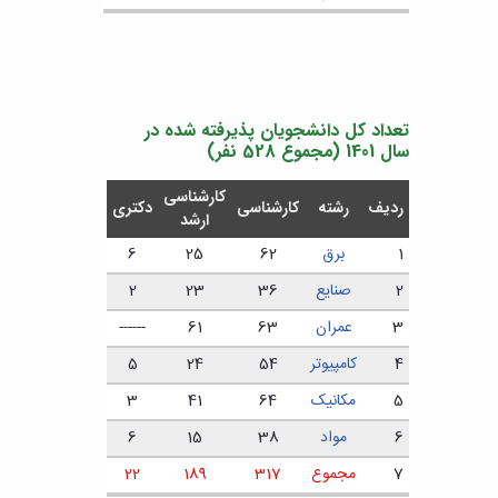
تعداد کل دانشجویان پذیرفته شده در
سال 1401 (مجموع 528 نفر)
کارشناسی
ردیف
رشته
کارشناسی
دکتری
ارشد
1
برق
62
25
6
2
صنایع
36
23
2
3
عمران
63
61
------
4
کامپیوتر
54
24
5
5
مکانیک
64
41
3
6
مواد
38
15
6
7
مجموع
317
189
22