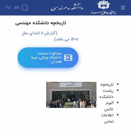
Fa
En
تاریخچه - دانشکده فنی و مهندسی
تاریخچه دانشکده مهندسی
دانشکده
(گزارش تا ابتدای سال
درباره
پژوهش
1402 می باشد).
دانشکده
تاریخچه
نشریات
مشاهده مستند
ریاست
دانشگاه بوعلی سینا
دانشکده
همدان
آلبوم
عکس
اطلاعات
تماس
تاریخچه
سازمان
ریاست
دانشکده
دانشکده
معاونت
آلبوم
آموزشی
عکس
معاونت
اطلاعات
پژوهشی
تماس
معاونت