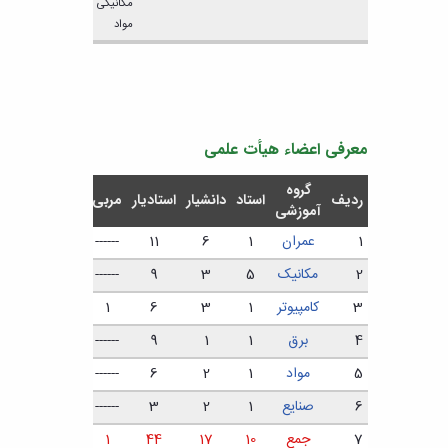
مکانیکی
مواد
معرفی اعضاء هیأت علمی
گروه
ردیف
استاد
دانشیار
استادیار
مربی
جمع
آموزشی
1
عمران
1
6
11
------
18
2
مکانیک
5
3
9
------
17
3
کامپیوتر
1
3
6
1
11
4
برق
1
1
9
------
11
5
مواد
1
2
6
------
7
6
صنایع
1
2
3
------
6
7
جمع
10
17
44
1
72