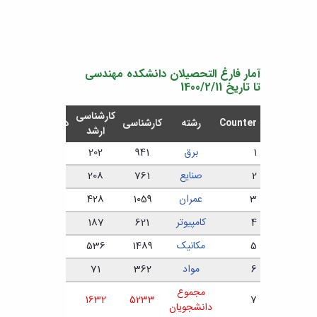
آمار فارغ التحصیلان دانشکده مهندسی
تا تاریخ 1400/2/11
کارشناسی
Counter
رشته
کارشناسی
دکتری
ارشد
1
برق
941
202
16
2
صنایع
761
208
11
3
عمران
1059
428
11
4
کامپیوتر
621
187
5
5
مکانیک
1489
536
38
6
مواد
362
71
9
مجموع
90
1632
5233
7
دانشجویان