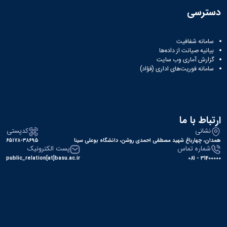
دسترسی
سامانه شفافیت
بیانیه صیانت از داده‌ها
گزارش آماری وب‌ سایت
سامانه فوریت‌های اداری (فؤاد)
ارتباط با ما
نشانی
کدپستی
همدان، چهارباغ شهید مصطفی احمدی روشن، دانشگاه بوعلی سینا
۶۵۱۷۸-۳۸۶۹۵
شماره تماس
پست الکترونیک
public_relation[at]basu.ac.ir
31400000 - 081