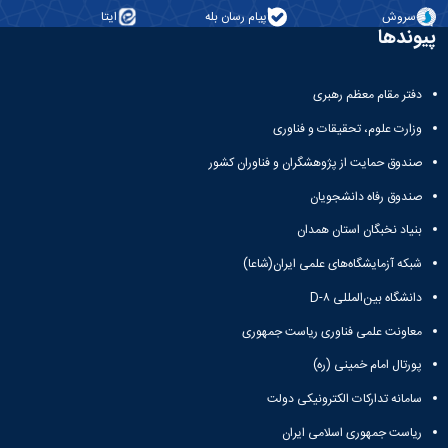
سروش
پیام رسان بله
ایتا
پیوندها
دفتر مقام معظم رهبری
وزارت علوم، تحقیقات و فناوری
صندوق حمایت از پژوهشگران و فناوران کشور
صندوق رفاه دانشجویان
بنیاد نخبگان استان همدان
شبکه آزمایشگاه‌های علمی ایران(شاعا)
دانشگاه بین‌المللی D-۸
معاونت علمی فناوری ریاست جمهوری
پورتال امام خمینی (ره)
سامانه تدارکات الکترونیکی دولت
ریاست جمهوری اسلامی ایران