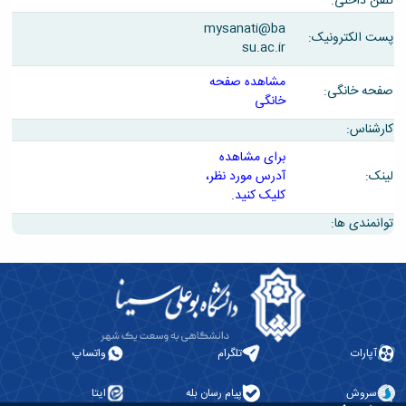
تلفن داخلی:
تحصیلات
تکمیلی
mysanati@ba
پست الکترونیک:
su.ac.ir
مشاهده صفحه
صفحه خانگی:
خانگی
کارشناس:
برای مشاهده
لینک:
آدرس مورد نظر،
کلیک کنید.
توانمندی ها:
آپارات
تلگرام
واتساپ
سروش
پیام رسان بله
ایتا