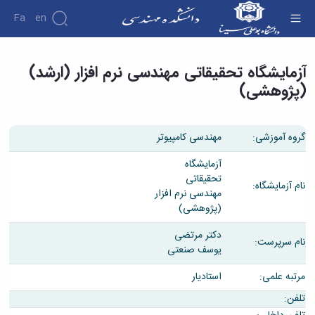
Fa
En
آزمایشگاه تحقیقاتی مهندسی نرم افزار (ارشد)
آزمایشگاه تحقیقاتی مهندسی نرم افزار (ارشد)
(پژوهشی) - دانشکده فنی و مهندسی
دانشکده
درباره
(پژوهشی)
پژوهش
دانشکده
تاریخچه
نشریات
ریاست
گروه آموزشی:
مهندسی کامپیوتر
دانشکده
آلبوم
آزمایشگاه
عکس
تحقیقاتی
نام آزمایشگاه:
اطلاعات
مهندسی نرم افزار
تماس
(پژوهشی)
سازمان
دانشکده
دکتر مرتضی
نام سرپرست:
معاونت
یوسف صنعتی
آموزشی
معاونت
مرتبه علمی:
استادیار
پژوهشی
تلفن:
معاونت