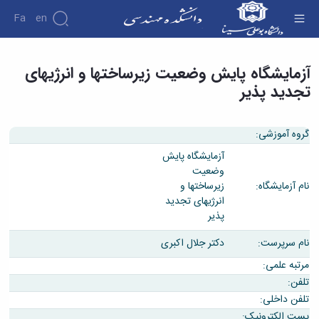
Fa
En
آزمایشگاه پایش وضعیت زیرساختها و انرژیهای
آزمایشگاه پایش وضعیت زیرساختها و انرژیهای
تجدید پذیر - دانشکده فنی و مهندسی
دانشکده
درباره
تجدید پذیر
پژوهش
دانشکده
تاریخچه
نشریات
ریاست
گروه آموزشی:
دانشکده
آزمایشگاه پایش
آلبوم
وضعیت
عکس
نام آزمایشگاه:
زیرساختها و
اطلاعات
انرژیهای تجدید
تماس
پذیر
سازمان
دانشکده
نام سرپرست:
دکتر جلال اکبری
معاونت
آموزشی
مرتبه علمی:
معاونت
تلفن:
پژوهشی
تلفن داخلی:
معاونت
پست الکترونیک: