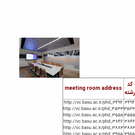
تحصیلات
تکمیلی
کد
meeting room address
شته
http://vc.basu.ac.ir/phd_3494
3494
http://vc.basu.ac.ir/phd_3533
353
http://vc.basu.ac.ir/phd_3555
355
http://vc.basu.ac.ir/phd_3846
3846
http://vc.basu.ac.ir/phd_3883
388
http://vc.basu.ac.ir/phd_3955
3955