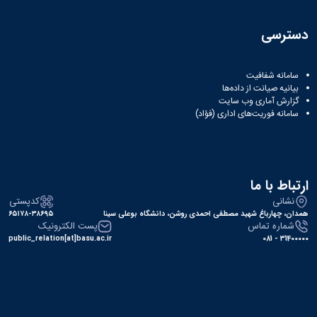
دسترسی
سامانه شفافیت
بیانیه صیانت از داده‌ها
گزارش آماری وب‌ سایت
سامانه فوریت‌های اداری (فؤاد)
ارتباط با ما
نشانی
کدپستی
همدان، چهارباغ شهید مصطفی احمدی روشن، دانشگاه بوعلی سینا
۶۵۱۷۸-۳۸۶۹۵
شماره تماس
پست الکترونیک
public_relation[at]basu.ac.ir
31400000 - 081