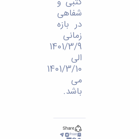
کتبی و
شفاهی
در بازه
زمانی
1401/3/9
الی
1401/3/10
می
باشد.
Share
Print