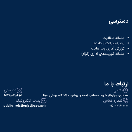
دسترسی
سامانه شفافیت
بیانیه صیانت از داده‌ها
گزارش آماری وب‌ سایت
سامانه فوریت‌های اداری (فؤاد)
ارتباط با ما
نشانی
کدپستی
همدان، چهارباغ شهید مصطفی احمدی روشن، دانشگاه بوعلی سینا
۶۵۱۷۸-۳۸۶۹۵
شماره تماس
پست الکترونیک
public_relation[at]basu.ac.ir
31400000 - 081