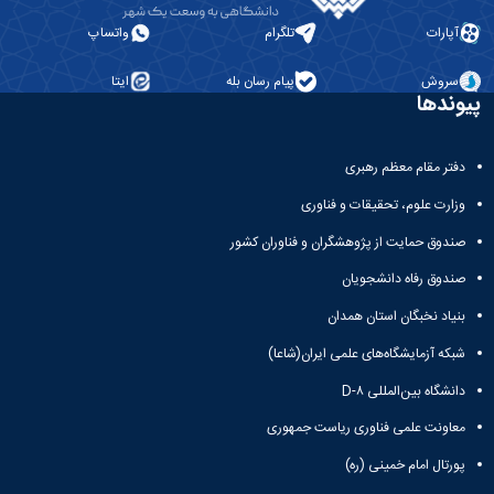
آپارات
تلگرام
واتساپ
سروش
پیام رسان بله
ایتا
وندها
دفتر مقام معظم رهبری
وزارت علوم، تحقیقات و فناوری
صندوق حمایت از پژوهشگران و فناوران کشور
صندوق رفاه دانشجویان
بنیاد نخبگان استان همدان
شبکه آزمایشگاه‌های علمی ایران(شاعا)
دانشگاه بین‌المللی D-۸
معاونت علمی فناوری ریاست جمهوری
پورتال امام خمینی (ره)