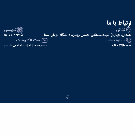
تباط با ما
نشانی
کدپستی
دان، چهارباغ شهید مصطفی احمدی روشن، دانشگاه بوعلی سینا
۶۵۱۷۸-۳۸۶۹۵
شماره تماس
پست الکترونیک
public_relation[at]basu.ac.ir
31400000 -