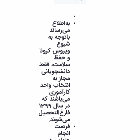
به‌اطلاع
می‌رساند
باتوجه به
شیوع
ویروس کرونا
و حفظ
سلامت، فقط
دانشجویانی
مجاز به
انتخاب واحد
کارآموزی
می‌باشند که
در سال 1399
فارغ‌التحصیل
می‌شوند.
فرصت
انجام