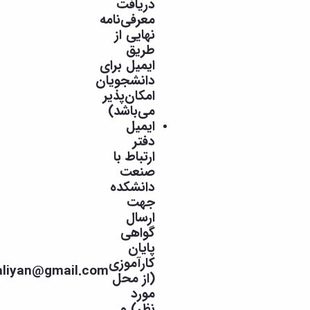
دریافت
معرفی‌نامه
نهایی از
طریق
ایمیل برای
دانشجویان
امکان‌پذیر
می‌باشد)
ایمیل
دفتر
ارتباط با
صنعت
دانشکده
جهت
ارسال
گواهی
پایان
کارآموزی
T.mashaliyan@gmail.com
می‌باشد.
(از محل
مورد
نظر) و