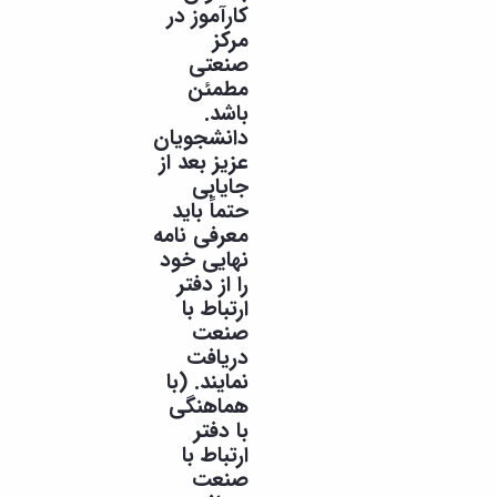
کارآموز در
مرکز
صنعتی
مطمئن
باشد.
دانشجویان
عزیز بعد از
جایابی
حتماً باید
معرفی نامه
نهایی خود
را از دفتر
ارتباط با
صنعت
دریافت
نمایند. (با
هماهنگی
با دفتر
ارتباط با
صنعت