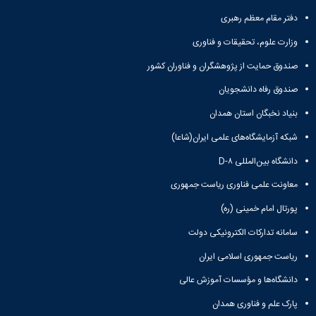
فناوران کشور
(شاعا)
مهوری
ت
الی