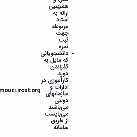
همچنین
ارائه به
استاد
مربوطه
جهت
ثبت
نمره
دانشجویانی
که مایل به
نسبت
گذراندن
به
دوره
انجام
کارآموزی در
ثبت‌نام
ادارات و
http://Karamouzi.irost.org
و
سازمانهای
جایابی
دولتی
خود
می‌باشند
اقدام
می‌بایست
نمایند.
از طریق
سامانه
قابل تمدید