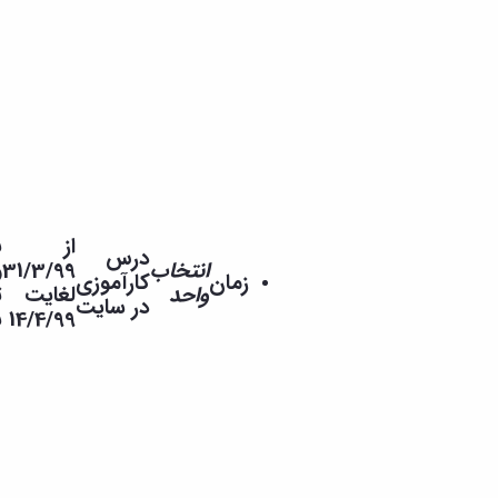
نیست. کلیه
دانشجویانی
که
معرفی‌نامه
نهایی خود
را دریافت
کرده‌اند
موظف به
انتخاب
واحد نیز
از
بوده
درس
هستند. در
انتخاب
31/3/99
و این
هیچ
زمان
کارآموزی
صورت عدم
واحد
لغایت
تاریخ
عنوان
در سایت
انتخاب
14/4/99
به
واحد، استاد
محترم
کارآموزی
قادر به درج
و اعلام نمره
نخواهد بود
و در سال