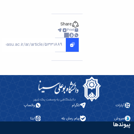
Share
Print
تلگرام
واتساپ
پیام رسان بله
ایتا