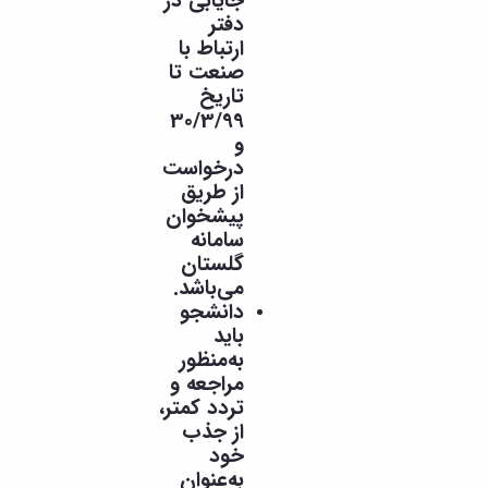
جایابی در
دفتر
ارتباط با
صنعت تا
تاریخ
30/3/99
و
درخواست
از طریق
پیشخوان
سامانه
گلستان
می‌باشد.
دانشجو
باید
به‌منظور
مراجعه و
تردد کمتر،
از جذب
خود
به‌عنوان