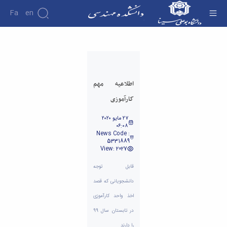
Fa
En
زی - دانشکده فنی و مهندسی
اطلاعیه مهم
کارآموزی
٢٧ مايو ٢٠٢٠
٠٦:٠٨
News Code :
5331889
View: 2027
قابل توجه
دانشجویانی که قصد
اخذ واحد کارآموزی
در تابستان سال 99
را دارند