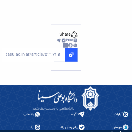
Share
Print
آپارات
تلگرام
واتساپ
سروش
پیام رسان بله
ایتا