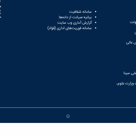
ه
سامانه شفافیت
بیانیه صیانت از داده‌ها
81
ولت
گزارش آماری وب‌ سایت
سامانه فوریت‌های اداری (فؤاد)
 عالی
لی سینا
 وزارت علوم،