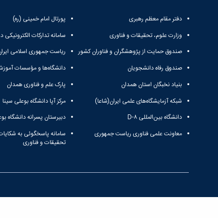
دفتر مقام معظم رهبری
پورتال امام خمینی (ره)
وزارت علوم، تحقیقات و فناوری
سامانه تدارکات الکترونیکی د
صندوق حمایت از پژوهشگران و فناوران کشور
ریاست جمهوری اسلامی ایران
صندوق رفاه دانشجویان
دانشگاه‌ها و مؤسسات آموزش
بنیاد نخبگان استان همدان
پارک علم و فناوری همدان
شبکه آزمایشگاه‌های علمی ایران(شاعا)
مرکز آپا دانشگاه بوعلی سینا
دانشگاه بین‌المللی D-۸
دبیرستان پسرانه دانشگاه بوع
معاونت علمی فناوری ریاست جمهوری
سامانه پاسخگوئی به شکایات
تحقیقات و فناوری