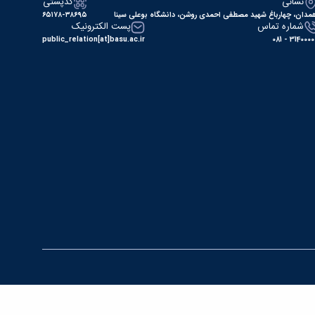
نشانی
کدپستی
مدان، چهارباغ شهید مصطفی احمدی روشن، دانشگاه بوعلی سینا
۶۵۱۷۸-۳۸۶۹۵
شماره تماس
پست الکترونیک
public_relation[at]basu.ac.ir
31400000 - 0