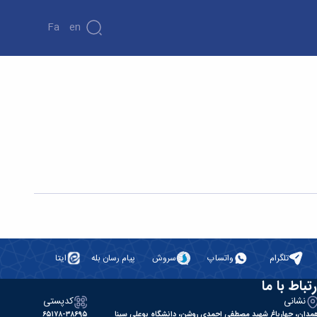
Fa
En
تلگرام
واتساپ
سروش
پیام رسان بله
ایتا
رتباط با ما
نشانی
کدپستی
مدان، چهارباغ شهید مصطفی احمدی روشن، دانشگاه بوعلی سینا
۶۵۱۷۸-۳۸۶۹۵