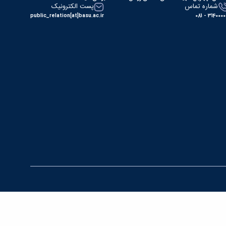
شماره تماس
پست الکترونیک
public_relation[at]basu.ac.ir
31400000 - 0