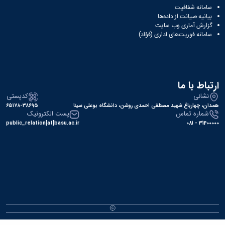
ه شفافیت
 صیانت از داده‌ها
 آماری وب‌ سایت
ه فوریت‌های اداری (فؤاد)
 با ما
نی
کدپستی
هارباغ شهید مصطفی احمدی روشن، دانشگاه بوعلی سینا
۶۵۱۷۸-۳۸۶۹۵
ره تماس
پست الکترونیک
public_relation[at]basu.ac.ir