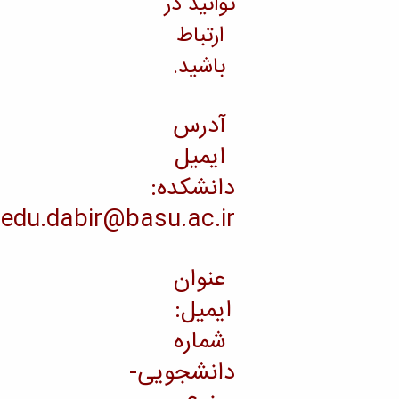
توانید در
ارتباط
باشید.
آدرس
ایمیل
دانشکده:
eng.edu.dabir@basu.ac.ir
عنوان
ایمیل:
شماره
دانشجویی-