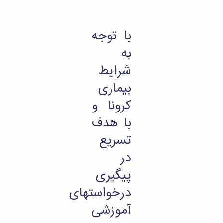
با توجه
به
شرایط
بیماری
کرونا و
با هدف
تسریع
در
پیگیری
درخواستهای
آموزشی