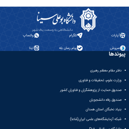
ات
تلگرام
واتساپ
ش
پیام رسان بله
ایتا
ها
مقام معظم رهبری
 علوم، تحقیقات و فناوری
 حمایت از پژوهشگران و فناوران کشور
 رفاه دانشجویان
 نخبگان استان همدان
آزمایشگاه‌های علمی ایران(شاعا)
ه بین‌المللی D-۸