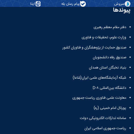
سروش
پیام رسان بله
ایتا
پیوندها
دفتر مقام معظم رهبری
وزارت علوم، تحقیقات و فناوری
صندوق حمایت از پژوهشگران و فناوران کشور
صندوق رفاه دانشجویان
بنیاد نخبگان استان همدان
شبکه آزمایشگاه‌های علمی ایران(شاعا)
دانشگاه بین‌المللی D-۸
معاونت علمی فناوری ریاست جمهوری
پورتال امام خمینی (ره)
سامانه تدارکات الکترونیکی دولت
ریاست جمهوری اسلامی ایران