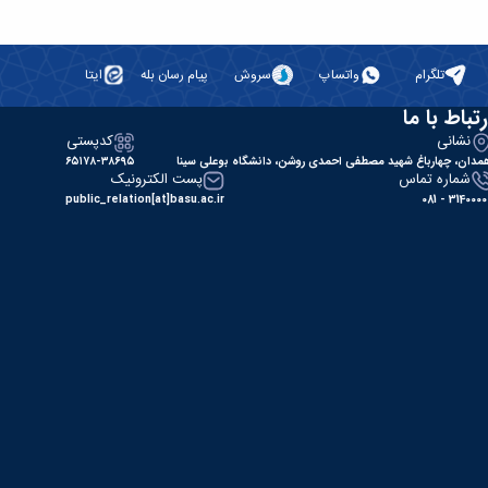
تلگرام
واتساپ
سروش
پیام رسان بله
ایتا
رتباط با ما
نشانی
کدپستی
مدان، چهارباغ شهید مصطفی احمدی روشن، دانشگاه بوعلی سینا
۶۵۱۷۸-۳۸۶۹۵
شماره تماس
پست الکترونیک
public_relation[at]basu.ac.ir
31400000 - 0