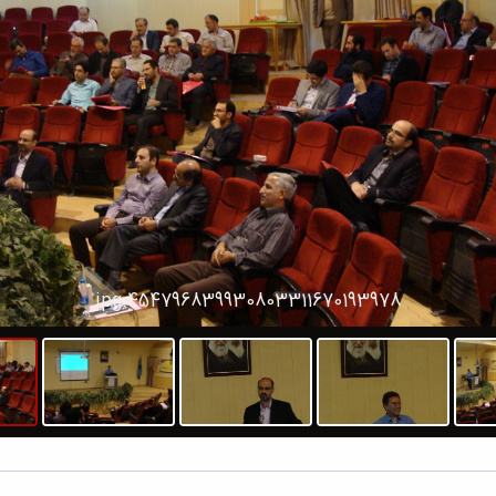
454796839930803311670193978.jpg