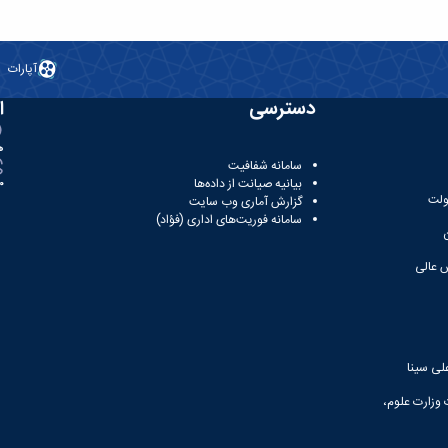
آپارات
دسترسی
ا
ه
سامانه شفافیت
بیانیه صیانت از داده‌ها
81
ولت
گزارش آماری وب‌ سایت
سامانه فوریت‌های اداری (فؤاد)
 عالی
لی سینا
 وزارت علوم،