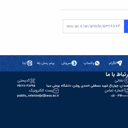
تلگرام
واتساپ
سروش
پیام رسان بله
ایتا
رتباط با ما
نشانی
کدپستی
مدان، چهارباغ شهید مصطفی احمدی روشن، دانشگاه بوعلی سینا
۶۵۱۷۸-۳۸۶۹۵
شماره تماس
پست الکترونیک
public_relation[at]basu.ac.ir
31400000 - 0