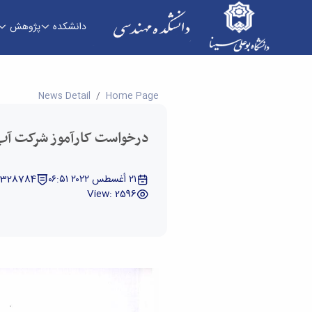
دانشکده
پژوهش
درخواست کارآموز شرکت آب منطقه ای همدان - دا
News Detail
Home Page
درخواست کارآموز شرکت آب
٢١ أغسطس ٢٠٢٢ ٠٦:٥١
5328784
View: 2596