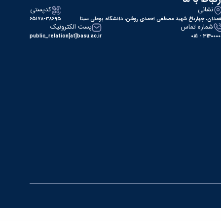
نشانی
کدپستی
مدان، چهارباغ شهید مصطفی احمدی روشن، دانشگاه بوعلی سینا
۶۵۱۷۸-۳۸۶۹۵
شماره تماس
پست الکترونیک
public_relation[at]basu.ac.ir
31400000 - 0