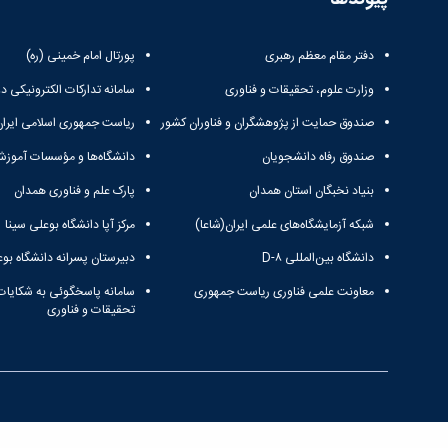
دفتر مقام معظم رهبری
پورتال امام خمینی (ره)
وزارت علوم، تحقیقات و فناوری
سامانه تدارکات الکترونیکی د
صندوق حمایت از پژوهشگران و فناوران کشور
ریاست جمهوری اسلامی ایران
صندوق رفاه دانشجویان
دانشگاه‌ها و مؤسسات آموزش
بنیاد نخبگان استان همدان
پارک علم و فناوری همدان
شبکه آزمایشگاه‌های علمی ایران(شاعا)
مرکز آپا دانشگاه بوعلی سینا
دانشگاه بین‌المللی D-۸
دبیرستان پسرانه دانشگاه بوع
معاونت علمی فناوری ریاست جمهوری
سامانه پاسخگوئی به شکایات
تحقیقات و فناوری