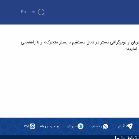
Fa
En
ع¬های دوردیفه زیگزاگی و در امتداد هم بر الگوی
یان و توپوگرافی بستر در کانال مستقیم با بستر متحرک» و با راهنمایی
تلگرام
واتساپ
سروش
پیام رسان بله
ایتا
رتباط با ما