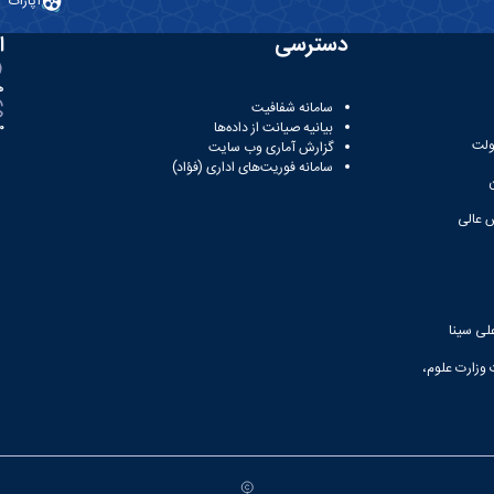
آپارات
دسترسی
ا
ه
سامانه شفافیت
بیانیه صیانت از داده‌ها
81
ولت
گزارش آماری وب‌ سایت
سامانه فوریت‌های اداری (فؤاد)
 عالی
لی سینا
 وزارت علوم،