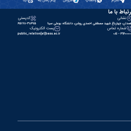
تلگرام
واتساپ
سروش
پیام رسان بله
ایتا
رتباط با ما
نشانی
کدپستی
مدان، چهارباغ شهید مصطفی احمدی روشن، دانشگاه بوعلی سینا
۶۵۱۷۸-۳۸۶۹۵
شماره تماس
پست الکترونیک
public_relation[at]basu.ac.ir
31400000 - 0