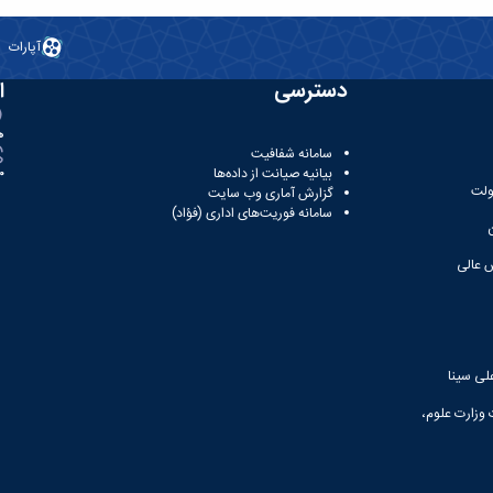
آپارات
دسترسی
ا
ه
سامانه شفافیت
بیانیه صیانت از داده‌ها
81
ولت
گزارش آماری وب‌ سایت
سامانه فوریت‌های اداری (فؤاد)
 عالی
لی سینا
 وزارت علوم،