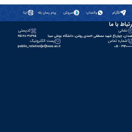
تلگرام
واتساپ
سروش
پیام رسان بله
ایتا
رتباط با ما
نشانی
کدپستی
مدان، چهارباغ شهید مصطفی احمدی روشن، دانشگاه بوعلی سینا
۶۵۱۷۸-۳۸۶۹۵
شماره تماس
پست الکترونیک
public_relation[at]basu.ac.ir
31400000 - 0