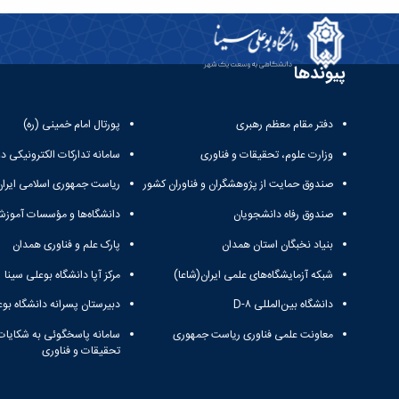
پیوندها
دفتر مقام معظم رهبری
پورتال امام خمینی (ره)
وزارت علوم، تحقیقات و فناوری
سامانه تدارکات الکترونیکی د
صندوق حمایت از پژوهشگران و فناوران کشور
ریاست جمهوری اسلامی ایران
صندوق رفاه دانشجویان
دانشگاه‌ها و مؤسسات آموزش
بنیاد نخبگان استان همدان
پارک علم و فناوری همدان
شبکه آزمایشگاه‌های علمی ایران(شاعا)
مرکز آپا دانشگاه بوعلی سینا
دانشگاه بین‌المللی D-۸
دبیرستان پسرانه دانشگاه بوع
معاونت علمی فناوری ریاست جمهوری
سامانه پاسخگوئی به شکایات
تحقیقات و فناوری