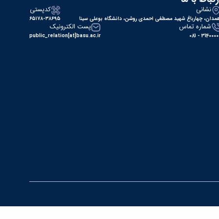
نشانی
کدپستی
مدان، چهارباغ شهید مصطفی احمدی روشن، دانشگاه بوعلی سینا
۶۵۱۷۸-۳۸۶۹۵
شماره تماس
پست الکترونیک
public_relation[at]basu.ac.ir
31400000 - 0