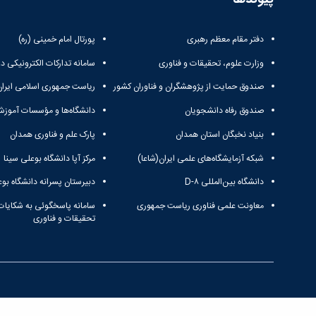
دفتر مقام معظم رهبری
پورتال امام خمینی (ره)
وزارت علوم، تحقیقات و فناوری
سامانه تدارکات الکترونیکی د
صندوق حمایت از پژوهشگران و فناوران کشور
ریاست جمهوری اسلامی ایران
صندوق رفاه دانشجویان
دانشگاه‌ها و مؤسسات آموزش
بنیاد نخبگان استان همدان
پارک علم و فناوری همدان
شبکه آزمایشگاه‌های علمی ایران(شاعا)
مرکز آپا دانشگاه بوعلی سینا
دانشگاه بین‌المللی D-۸
دبیرستان پسرانه دانشگاه بوع
معاونت علمی فناوری ریاست جمهوری
سامانه پاسخگوئی به شکایات
تحقیقات و فناوری