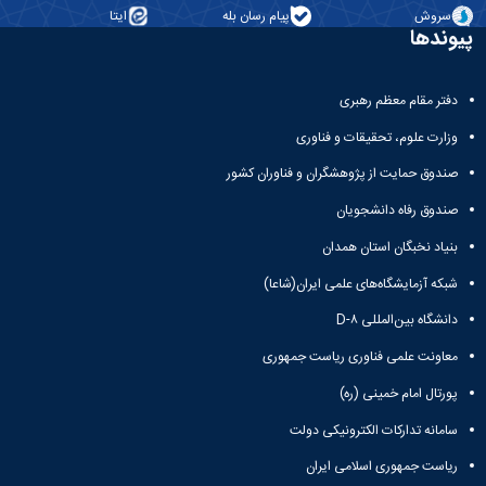
تحصیلات
سروش
پیام رسان بله
ایتا
تکمیلی
پیوندها
دفتر مقام معظم رهبری
وزارت علوم، تحقیقات و فناوری
صندوق حمایت از پژوهشگران و فناوران کشور
صندوق رفاه دانشجویان
بنیاد نخبگان استان همدان
شبکه آزمایشگاه‌های علمی ایران(شاعا)
دانشگاه بین‌المللی D-۸
معاونت علمی فناوری ریاست جمهوری
پورتال امام خمینی (ره)
سامانه تدارکات الکترونیکی دولت
ریاست جمهوری اسلامی ایران