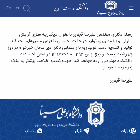
Fa
En
دانشکده
رساله دکتری مهندس علیرضا قجری با عنوان
رساله دکتری مهندس علیرضا قجری با عنوان «یکپارچه سازی آرایش
درباره
پژوهش
سلولی و برنامه ریزی تولید در حالت احتمالی با فرض مسیرهای مختلف
«یکپارچه سازی آرایش سلولی و برنامه ریزی تولید
دانشکده
تولید و تقسیم دسته تولیدی» با راهنمایی دکتر امیر سامان خیرخواه در روز
در حالت احتمالی با فرض مسیرهای مختلف تولید
تاریخچه
نشریات
چهارشنبه بیست و پنج بهمن 1396 ساعت 16-14 در سالن اجتماعات
ریاست
و تقسیم دسته تولیدی» - دانشکده فنی و مهندسی
دانشکده مهندسی ارائه خواهد شد. جهت کسب اطلاعت بیشتر به لینک
دانشکده
زیر مراجعه فرمایید:
آلبوم
عکس
علیرضا قجری
اطلاعات
تماس
سازمان
دانشکده
معاونت
آموزشی
معاونت
پژوهشی
آپارات
تلگرام
واتساپ
معاونت