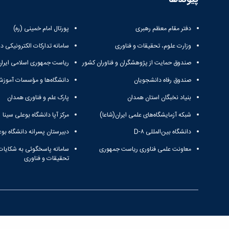
دفتر مقام معظم رهبری
پورتال امام خمینی (ره)
وزارت علوم، تحقیقات و فناوری
سامانه تدارکات الکترونیکی د
صندوق حمایت از پژوهشگران و فناوران کشور
ریاست جمهوری اسلامی ایران
صندوق رفاه دانشجویان
دانشگاه‌ها و مؤسسات آموزش
بنیاد نخبگان استان همدان
پارک علم و فناوری همدان
شبکه آزمایشگاه‌های علمی ایران(شاعا)
مرکز آپا دانشگاه بوعلی سینا
دانشگاه بین‌المللی D-۸
دبیرستان پسرانه دانشگاه بوع
معاونت علمی فناوری ریاست جمهوری
سامانه پاسخگوئی به شکایات
تحقیقات و فناوری