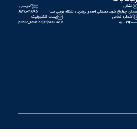
نشانی
کدپستی
مدان، چهارباغ شهید مصطفی احمدی روشن، دانشگاه بوعلی سینا
۶۵۱۷۸-۳۸۶۹۵
شماره تماس
پست الکترونیک
public_relation[at]basu.ac.ir
31400000 - 0