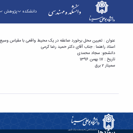
دانشکده
پژوهش
سمینار کارشناسی ارشد آقای سجاد محمدی با عنو
عنوان : تعیین محل برخورد صاعقه در یک محیط واقعی با مقیاس وسیع ب
استاد راهنما : جناب آقای دکتر حمید رضا کرمی
الکترومغناطیسی (EMTR)» - دانشکده فنی و مهندسی
دانشجو: سجاد محمدی
تاریخ : 17 بهمن 1396
سمینار 2 برق
پیوندها