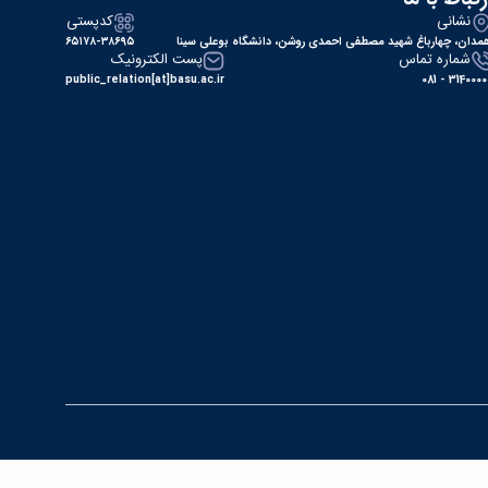
نشانی
کدپستی
مدان، چهارباغ شهید مصطفی احمدی روشن، دانشگاه بوعلی سینا
۶۵۱۷۸-۳۸۶۹۵
شماره تماس
پست الکترونیک
public_relation[at]basu.ac.ir
31400000 - 0