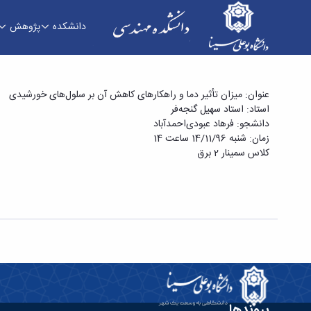
دانشکده
پژوهش
سمینار کارشناسی ارشد آقای فرهاد عبودی‌احمدآباد 
عنوان: میزان تأثیر دما و راهکارهای کاهش آن بر سلول‌های خورشیدی
استاد: استاد سهیل گنجه‌فر
دانشجو: فرهاد عبودی‌احمدآباد
زمان: شنبه 14/11/96 ساعت 14
کلاس سمینار 2 برق
پیوندها