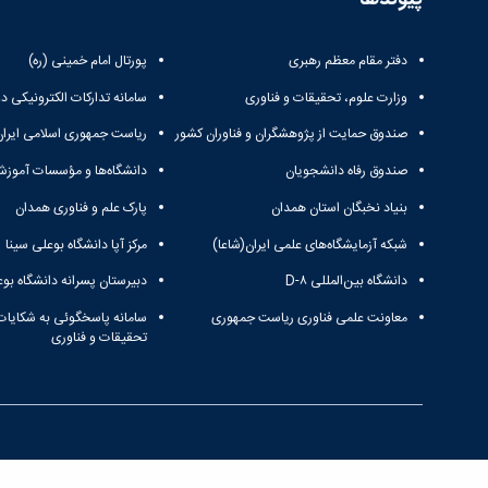
دفتر مقام معظم رهبری
پورتال امام خمینی (ره)
وزارت علوم، تحقیقات و فناوری
سامانه تدارکات الکترونیکی د
صندوق حمایت از پژوهشگران و فناوران کشور
ریاست جمهوری اسلامی ایران
صندوق رفاه دانشجویان
دانشگاه‌ها و مؤسسات آموزش
بنیاد نخبگان استان همدان
پارک علم و فناوری همدان
شبکه آزمایشگاه‌های علمی ایران(شاعا)
مرکز آپا دانشگاه بوعلی سینا
دانشگاه بین‌المللی D-۸
دبیرستان پسرانه دانشگاه بوع
معاونت علمی فناوری ریاست جمهوری
سامانه پاسخگوئی به شکایات
تحقیقات و فناوری