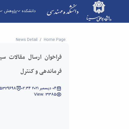
دانشکده
پژوهش
فراخوان ارسال مقالات سیزدهمین کنفرانس ملی فرم
News Detail
Home Page
فراخوان ارسال مقالات سی
فرماندهی و کنترل
٠٤ ديسمبر ٢٠٢١ ٠٢:٣٤
 5329698
View: 3385