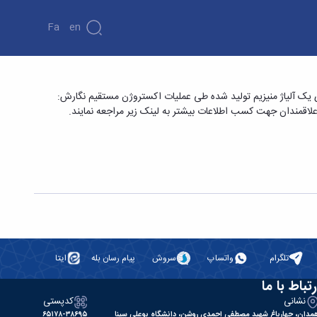
Fa
En
 تأثیرات پروفیل قالب روی خواص مکانیکی
ی یک آلیاژ منیزیم تولید شده طی عملیات اکستروژن مستقیم نگارش:
ی و مهندسی
تلگرام
واتساپ
سروش
پیام رسان بله
ایتا
رتباط با ما
نشانی
کدپستی
مدان، چهارباغ شهید مصطفی احمدی روشن، دانشگاه بوعلی سینا
۶۵۱۷۸-۳۸۶۹۵