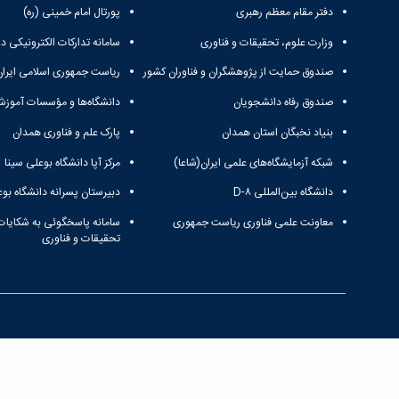
دفتر مقام معظم رهبری
پورتال امام خمینی (ره)
وزارت علوم، تحقیقات و فناوری
سامانه تدارکات الکترونیکی د
صندوق حمایت از پژوهشگران و فناوران کشور
ریاست جمهوری اسلامی ایران
صندوق رفاه دانشجویان
دانشگاه‌ها و مؤسسات آموزش
بنیاد نخبگان استان همدان
پارک علم و فناوری همدان
شبکه آزمایشگاه‌های علمی ایران(شاعا)
مرکز آپا دانشگاه بوعلی سینا
دانشگاه بین‌المللی D-۸
دبیرستان پسرانه دانشگاه بوع
معاونت علمی فناوری ریاست جمهوری
سامانه پاسخگوئی به شکایات
تحقیقات و فناوری