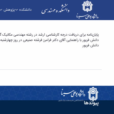
دانشکده
پژوهش
پایان‌نامه برای دریافت درجه کارشناسی ارشد در رش
پایان‌نامه برای دریافت درجه کارشناسی ارشد در رشته مهندسی مکانیک 
دانش فریور با راهنمایی آقای دکتر فرامرز فرشته صنیعی در روز چهارشنبه 21 شهریور 1397 ساعت 9 صبح مکان: آمفی تئاتر دانشکده مهندسی برگزار میگردد. علاقمندان جهت کسب اطلاعات بیشتر به لینک زیر مراجعه نمایند
ورق‌های یک آلیاژ منیزیم تولید شده طی عملیات ا
دانش فریور
پیوندها