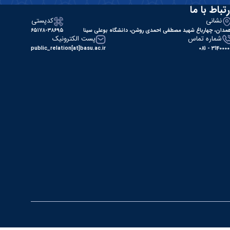
رتباط با ما
نشانی
کدپستی
مدان، چهارباغ شهید مصطفی احمدی روشن، دانشگاه بوعلی سینا
۶۵۱۷۸-۳۸۶۹۵
شماره تماس
پست الکترونیک
public_relation[at]basu.ac.ir
31400000 - 0