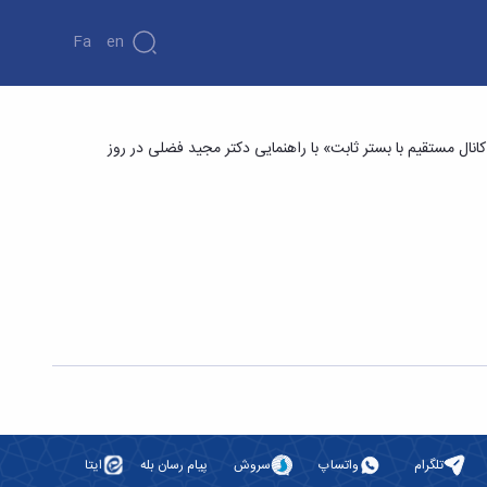
Fa
En
 روی موانع توری¬سنگی با درصد تخلخل¬های متفاوت
نال مستقیم با بستر ثابت» با راهنمایی دکتر مجید فضلی در روز
تلگرام
واتساپ
سروش
پیام رسان بله
ایتا