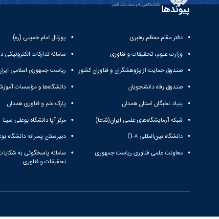
پیوندها
دفتر مقام معظم رهبری
پورتال امام خمینی (ره)
وزارت علوم، تحقیقات و فناوری
سامانه تدارکات الکترونیکی د
صندوق حمایت از پژوهشگران و فناوران کشور
ریاست جمهوری اسلامی ایران
صندوق رفاه دانشجویان
دانشگاه‌ها و مؤسسات آموزش
بنیاد نخبگان استان همدان
پارک علم و فناوری همدان
شبکه آزمایشگاه‌های علمی ایران(شاعا)
مرکز آپا دانشگاه بوعلی سینا
دانشگاه بین‌المللی D-۸
دبیرستان پسرانه دانشگاه بوع
معاونت علمی فناوری ریاست جمهوری
سامانه پاسخگوئی به شکایات
تحقیقات و فناوری