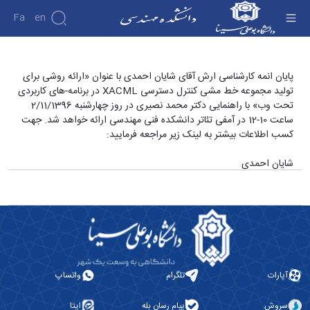
Fa
En
دانشکده
پایان انمه کارشناسی ارش آقای شایان احمدی با
پایان انمه کارشناسی ارش آقای شایان احمدی با عنوان «ارائه روشی برای
درباره
پژوهش
تولید مجموعه خط مشی کنترل دسترسی XACML در برنامه-های کاربردی
عنوان «ارائه روشی برای تولید مجموعه خط مشی
دانشکده
تحت وب» با راهنمایی دکتر محمد نصیری در روز چهارشنبه 2/11/1396
کنترل دسترسی XACML در برنامه-های کاربردی
تاریخچه
نشریات
ساعت 10-12 در آمفی تئاتر دانشکده فنی مهندسی ارائه خواهد شد. جهت
ریاست
تحت وب» - دانشکده فنی و مهندسی
کسب اطلاعات بیشتر به لینک زیر مراجعه فرمایید:
دانشکده
آلبوم
شایان احمدی
عکس
اطلاعات
تماس
سازمان
دانشکده
معاونت
آموزشی
معاونت
آپارات
تلگرام
واتساپ
پژوهشی
معاونت
سروش
پیام رسان بله
ایتا