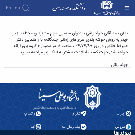
Fa
En
دانشکده
پایان نامه آقای جواد زلقی با عنوان «تعیین سهم
پایان نامه آقای جواد زلقی با عنوان «تعیین سهم مشترکین مختلف از بار
درباره
پژوهش
فیدر به روش خوشه بندی سری‌های زمانی چندگانه» با راهنمایی دکتر
مشترکین مختلف از بار فیدر به روش خوشه بندی
دانشکده
علیرضا حاتمی در روز 24/04/97 ، ساعت 11 در سمینار 2 گروه برق ارائه
سری‌های زمانی چندگانه» - دانشکده فنی و
تاریخچه
نشریات
خواهد شد. جهت کسب اطلاعات بیشتر به لینک زیر مراجعه نمایید
ریاست
مهندسی
دانشکده
جواد زلقی
آلبوم
عکس
اطلاعات
تماس
سازمان
دانشکده
معاونت
آموزشی
آپارات
تلگرام
واتساپ
معاونت
پژوهشی
سروش
پیام رسان بله
ایتا
معاونت
پیوندها