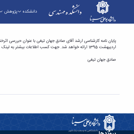
دانشکده
پژوهش
پایان نامه کارشناسی ارشد آقای صادق جهان تیغی ب
اردیبهشت 1395 ارائه خواهد شد. جهت کسب اطلاعات بیشتر به لینک زیر مراجعه فرمایید:
طرح های مختلف خنک کننده» - دانشکده فنی و م
صادق جهان تیغی
پیوندها