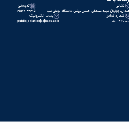
نشانی
کدپستی
مدان، چهارباغ شهید مصطفی احمدی روشن، دانشگاه بوعلی سینا
۶۵۱۷۸-۳۸۶۹۵
شماره تماس
پست الکترونیک
public_relation[at]basu.ac.ir
31400000 - 0