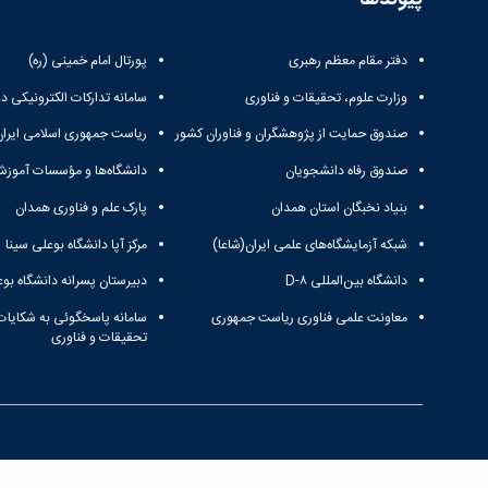
دفتر مقام معظم رهبری
پورتال امام خمینی (ره)
وزارت علوم، تحقیقات و فناوری
سامانه تدارکات الکترونیکی د
صندوق حمایت از پژوهشگران و فناوران کشور
ریاست جمهوری اسلامی ایران
صندوق رفاه دانشجویان
دانشگاه‌ها و مؤسسات آموزش
بنیاد نخبگان استان همدان
پارک علم و فناوری همدان
شبکه آزمایشگاه‌های علمی ایران(شاعا)
مرکز آپا دانشگاه بوعلی سینا
دانشگاه بین‌المللی D-۸
دبیرستان پسرانه دانشگاه بوع
معاونت علمی فناوری ریاست جمهوری
سامانه پاسخگوئی به شکایات
تحقیقات و فناوری