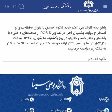
Fa
En
دانشکده
پایان نامه کارشناسی ارشد خانم شکوه احمدی با
پایان نامه کارشناسی ارشد خانم شکوه احمدی با عنوان «طبقه‌بندی و
درباره
پژوهش
استخراج روابط پشتیبان اجزا در تصاویر RGB-D از صحنه‌های داخلی» با
عنوان «طبقه¬بندی و استخراج روابط پشتیبان اجزا
دانشکده
راهنمایی دکتر حسن ختن‌لو در روز یکشنبه، 18 شهریور 1397 ساعت:
در تصاویر RGB-D از صحنه‌های داخلی» - دانشکده
تاریخچه
نشریات
12:30-11 در سالن آمفی تئاتر ارائه خواهد شد. جهت کسب اطلاعات بیشتر
ریاست
فنی و مهندسی
به لینک زیر مراجعه فرمایید:
دانشکده
آلبوم
شکوه احمدی
عکس
اطلاعات
تماس
سازمان
دانشکده
معاونت
آموزشی
معاونت
آپارات
تلگرام
واتساپ
پژوهشی
معاونت
سروش
پیام رسان بله
ایتا