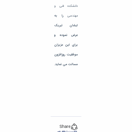
دانشکده فنی و
مهندسی
را
به
ایشان تبریک
عرض
نموده و
برای این عزیزان
موفقیت روزافزون
مسالت می نماید.
Share