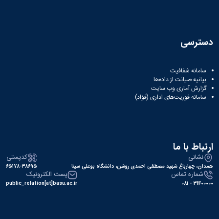
دسترسی
سامانه شفافیت
بیانیه صیانت از داده‌ها
گزارش آماری وب‌ سایت
سامانه فوریت‌های اداری (فؤاد)
ارتباط با ما
نشانی
کدپستی
همدان، چهارباغ شهید مصطفی احمدی روشن، دانشگاه بوعلی سینا
۶۵۱۷۸-۳۸۶۹۵
شماره تماس
پست الکترونیک
public_relation[at]basu.ac.ir
31400000 - 081