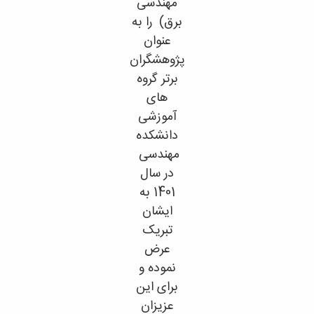
مهندسی
برق) را به
عنوان
پژوهشگران
برتر گروه
های
آموزشی
دانشکده
مهندسی
در سال
1401 به
ایشان
تبریک
عرض
نموده و
برای این
عزیزان