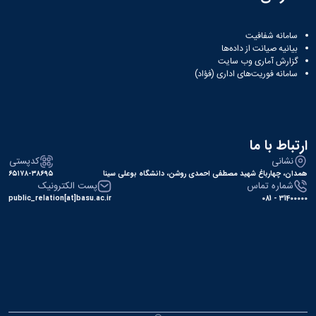
سامانه شفافیت
بیانیه صیانت از داده‌ها
گزارش آماری وب‌ سایت
سامانه فوریت‌های اداری (فؤاد)
ارتباط با ما
نشانی
کدپستی
همدان، چهارباغ شهید مصطفی احمدی روشن، دانشگاه بوعلی سینا
۶۵۱۷۸-۳۸۶۹۵
شماره تماس
پست الکترونیک
public_relation[at]basu.ac.ir
31400000 - 081