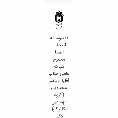
تحصیلات
تکمیلی
بدینوسیله
انتخاب
اعضا
محترم
هیات
علمی جناب
آقایان دکتر
مجذوبی
(گروه
مهندسی
مکانیک)،
دکتر