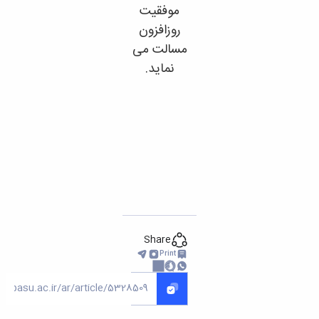
موفقیت
روزافزون
مسالت می
نماید.
Share
Print