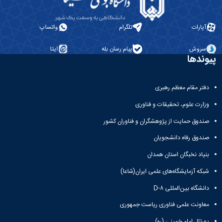
آپارات
تلگرام
واتساپ
سروش
پیام رسان بله
ایتا
پیوندها
دفتر مقام معظم رهبری
وزارت علوم، تحقیقات و فناوری
صندوق حمایت از پژوهشگران و فناوران کشور
صندوق رفاه دانشجویان
بنیاد نخبگان استان همدان
شبکه آزمایشگاه‌های علمی ایران(شاعا)
دانشگاه بین‌المللی D-۸
معاونت علمی فناوری ریاست جمهوری
پورتال امام خمینی (ره)