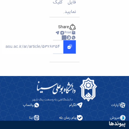
تحصیلات
فایل کلیک
تکمیلی
نمایید.
Share
Print
آپارات
تلگرام
واتساپ
سروش
پیام رسان بله
ایتا
پیوندها