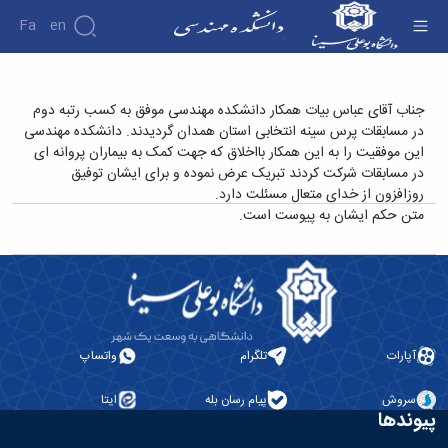
Fa
En
دانشکده
کسب رتبه دوم مسابقات پرس سینه انتخابی استان
جناب آقای عباس بیات همکار دانشکده مهندسی موفق به کسب رتبه دوم
درباره
پژوهش
در مسابقات پرس سینه انتخابی استان همدان گردیدند. دانشکده مهندسی
توسط همکار دانشکده مهندسی جناب آقای عباس
دانشکده
این موفقیت را به این همکار بااخلاق که جهت کمک به بیماران پروانه ای
بیات - دانشکده فنی و مهندسی
تاریخچه
نشریات
در مسابقات شرکت کردند تبریک عرض نموده و برای ایشان توفیق
ریاست
روزافزون از خدای متعال مسئلت دارد.
دانشکده
متن حکم ایشان به پیوست است.
آلبوم
عکس
اطلاعات
تماس
سازمان
دانشکده
معاونت
آپارات
تلگرام
واتساپ
آموزشی
معاونت
سروش
پیام رسان بله
ایتا
پژوهشی
پیوندها
معاونت