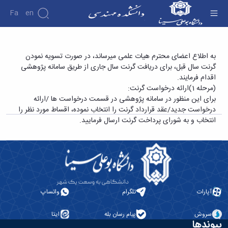
Fa
En
دانشکده
شروع انعقاد قراردادهای پژوهانه سال 1396 -
به اطلاع اعضای محترم هیات علمی میرساند، در صورت تسویه نمودن
درباره
پژوهش
گرنت سال قبل، برای دریافت گرنت سال جاری از طریق سامانه پژوهشی
دانشکده فنی و مهندسی
دانشکده
اقدام فرمایند.
تاریخچه
نشریات
(مرحله 1)ارائه درخواست گرنت:
ریاست
برای این منظور در سامانه پژوهشی در قسمت درخواست ها /ارائه
دانشکده
درخواست جدید/عقد قرارداد گرنت را انتخاب نموده، اقساط مورد نظر را
آلبوم
انتخاب و به شورای پرداخت گرنت ارسال فرمایید.
عکس
اطلاعات
تماس
سازمان
دانشکده
معاونت
آموزشی
آپارات
تلگرام
واتساپ
معاونت
پژوهشی
سروش
پیام رسان بله
ایتا
معاونت
پیوندها