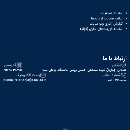
سامانه شفافیت
بیانیه صیانت از داده‌ها
گزارش آماری وب‌ سایت
سامانه فوریت‌های اداری (فؤاد)
ارتباط با ما
نشانی
کدپستی
همدان، چهارباغ شهید مصطفی احمدی روشن، دانشگاه بوعلی سینا
۶۵۱۷۸-۳۸۶۹۵
شماره تماس
پست الکترونیک
public_relation[at]basu.ac.ir
31400000 - 081