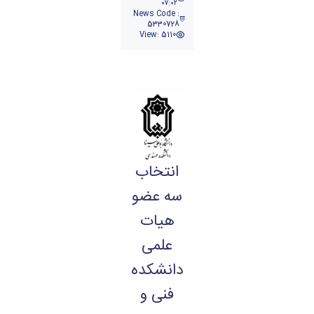
تحصیلات
٠٧:٠٢
News Code :
تکمیلی
5330728
View: 5110
انتخاب
سه عضو
هیات
علمی
دانشکده
فنی و