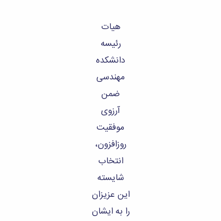
هیات
رئیسه
دانشکده
مهندسی
ضمن
آرزوی
موفقیت
روزافزون،
انتخاب
شایسته
این عزیزان
را به ایشان