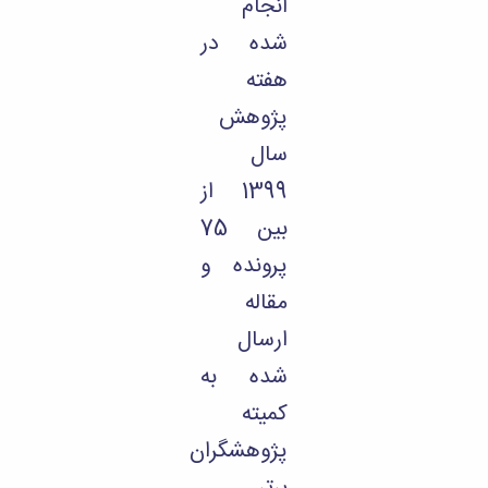
انجام
شده در
هفته
پژوهش
سال
1399 از
بین 75
پرونده و
مقاله
ارسال
شده به
کمیته
پژوهشگران