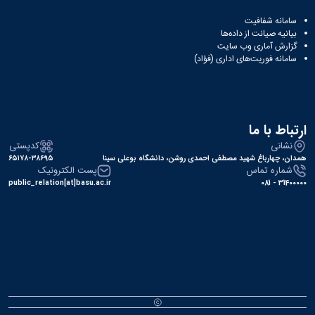
سامانه شفافیت
بیانیه صیانت از داده‌ها
گزارش آماری وب‌ سایت
سامانه فوریت‌های اداری (فؤاد)
ارتباط با ما
نشانی
کدپستی
همدان، چهارباغ شهید مصطفی احمدی روشن، دانشگاه بوعلی سینا
۶۵۱۷۸-۳۸۶۹۵
شماره تماس
پست الکترونیک
public_relation[at]basu.ac.ir
31400000 - 081