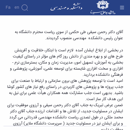
Fa
En
دانشکده
انتصاب رئیس جدید دانشکده مهندسی - دانشکده
آقای دکتر رحمن سیفی طی حکمی از سوی ریاست محترم دانشگاه به
درباره
پژوهش
عنوان رئیس دانشکده مهندسی منصوب گردیدند.
فنی و مهندسی
دانشکده
تاریخچه
نشریات
در بخشی از ابلاغ ایشان آمده لازم است با ابتکار، خلاقیت و آفرینش
ریاست
طرح ­های نو و بهره ­مندی از دانش روز گام های مؤثر در راستای کیفیت
دانشکده
بخشی به آموزش، تسهیل امور، مدیریت زمان و مکان، بسترسازی نرم ­
آلبوم
افزاری و سخت افزاری شایسته برای توسعه علمی، آموزشی، پژوهشی و
عکس
فرهنگی دانشکده بردارید.
اطلاعات
امید است با توسعه پژوهش های برون سازمانی و ارتباط با صنعت برای
تماس
جذب پروژه ها و پژوهش های کاربردی در راستای رفع نیاز های کشور کوشا
سازمان
باشید. بدیهی است جلب مشارکت همه همکاران هیأت علمی برای نیل به
دانشکده
این هدف کار ساز است.
معاونت
ضمن عرض تبریک به جناب آقای دکتر رحمن سیفی و آرزوی موفقیت برای
آموزشی
ایشان در مسئولیت جدید، از تلاش ها و اقدامات ارزنده جناب آقای دکتر
معاونت
محمد ملکی در طول تصدی ریاست دانشکده مهندسی قدردانی می گردد
پژوهشی
و برای ایشان نیز در مسئولیت جدید ( سرپرست دانشگاه ملایر) آرزوی
معاونت
موفقیت داریم.