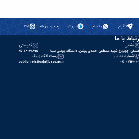
تلگرام
واتساپ
سروش
پیام رسان بله
ایتا
رتباط با ما
نشانی
کدپستی
مدان، چهارباغ شهید مصطفی احمدی روشن، دانشگاه بوعلی سینا
۶۵۱۷۸-۳۸۶۹۵
شماره تماس
پست الکترونیک
public_relation[at]basu.ac.ir
31400000 - 0