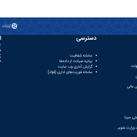
آپارات
دسترسی
ا
ه
سامانه شفافیت
بیانیه صیانت از داده‌ها
81
ولت
گزارش آماری وب‌ سایت
سامانه فوریت‌های اداری (فؤاد)
 عالی
لی سینا
 وزارت علوم،