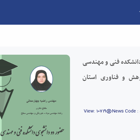
زیدگان پژوهش و فناوری استان همدان در سال 1402 - دانشکده 
دانشکده فنی و مهندسی
وهش و فناوری استان
View: 10719
News Code :