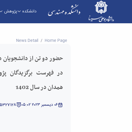
دانشکده
پژوهش
حضور دو تن از دانشجویان دانشکده فنی و مهندسی در فهرست برگ
News Detail
Home Page
حضور دو تن از دانشجویان 
در فهرست برگزیدگان پژ
همدان در سال 1402
٠٦ ديسمبر ٢٠٢٣ ٠٥:٠٢
 5327128