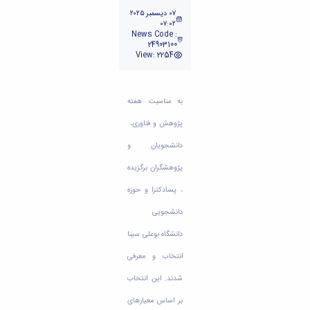
تحصیلات
٠٧ ديسمبر ٢٠٢٥
تکمیلی
٠٧:٠٢
News Code :
24903100
View: 2254
به مناسبت هفته
پژوهش و فناوری،
دانشجویان و
پژوهشگران برگزیده
، پسادکترا و حوزه
دانشجویی
دانشگاه بوعلی سینا
انتخاب و معرفی
شدند. این انتخاب
بر اساس معیارهای