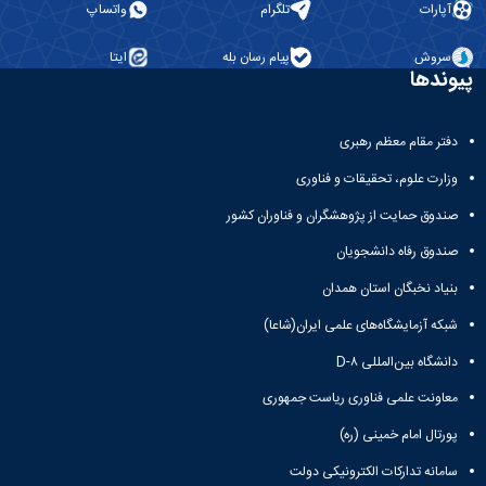
آپارات
تلگرام
واتساپ
سروش
پیام رسان بله
ایتا
پیوندها
دفتر مقام معظم رهبری
وزارت علوم، تحقیقات و فناوری
صندوق حمایت از پژوهشگران و فناوران کشور
صندوق رفاه دانشجویان
بنیاد نخبگان استان همدان
شبکه آزمایشگاه‌های علمی ایران(شاعا)
دانشگاه بین‌المللی D-۸
معاونت علمی فناوری ریاست جمهوری
پورتال امام خمینی (ره)
سامانه تدارکات الکترونیکی دولت