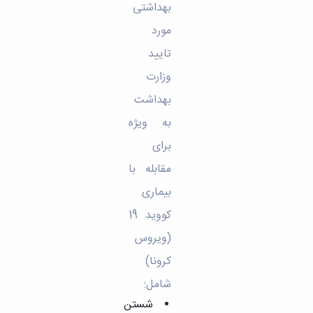
بهداشتی
مورد
تایید
وزارت
بهداشت
به ویژه
برای
مقابله با
بیماری
کووید 19
(ویروس
کرونا)
شامل:
شستن