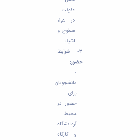
عفونت
در هوا،
سطوح و
اشیاء
3- شرایط
حضور:
-
دانشجویان
برای
حضور در
محیط
آزمایشگاه
و کارگاه