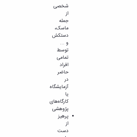
شخصی
از
جمله
ماسک،
دستکش
و ...
توسط
تمامی
افراد
حاضر
در
آزمایشگاه
یا
کارگاه‌های
پژوهشی
پرهیز
از
دست