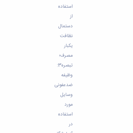
استفاده
از
دستمال
نظافت
یکبار
مصرف؛
تبصره3:
وظیفه
ضدعفونی
وسایل
مورد
استفاده
در