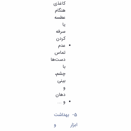
کاغذی
هنگام
عطسه
یا
سرفه
کردن
عدم
تماس
دست‌ها
با
چشم،
بینی
و
دهان
و ...
5- بهداشت
ابزار و