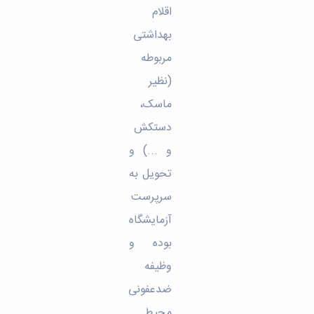
اقلام
بهداشتی
مربوطه
(نظیر
ماسک،
دستکش
و ...) و
تحویل به
سرپرست
آزمایشگاه
بوده و
وظیفه
ضدعفونی
محیط