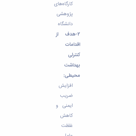
کارگاه‌های
پژوهشی
دانشگاه
2-هدف از
اقدامات
کنترلی
بهداشت
محیطی:
افزایش
ضریب
ایمنی و
کاهش
غلظت
عامل