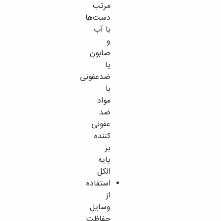
مرتب
دست‌ها
با آب
و
صابون
یا
ضدعفونی
با
مواد
ضد
عفونی
کننده
بر
پایه
الکل
استفاده
از
وسایل
حفاظت