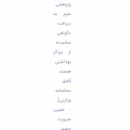
پژوهشی
ملزم به
دریافت
«گواهی
سلامت»
از مراکز
بهداشتی
هستند
(طبق
بخشنامه
وزارتی)
.
- تعیین
ضرورت
حضور