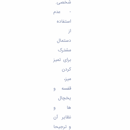
شخصی.
- عدم
استفاده
از
دستمال
مشترک
برای تمیز
کردن
میز،
قفسه و
یخچال
ها و
نظایر آن
و ترجیحا