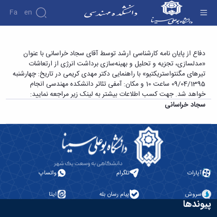
Fa
En
دانشکده
دفاع از پایان نامه کارشناسی ارشد توسط آقای سجاد
دفاع از پایان نامه کارشناسی ارشد توسط آقای سجاد خراسانی با عنوان
درباره
پژوهش
«مدل­سازی، تجزیه و تحلیل و بهینه‌سازی برداشت انرژی از ارتعاشات
خراسانی با عنوان « مدل¬سازی، تجزیه و تحلیل و
دانشکده
تیرهای مگنتواستریکتیو» با راهنمایی دکتر مهدی کریمی در تاریخ: چهارشنبه
بهینه‌سازی برداشت انرژی از ارتعاشات تیرهای
تاریخچه
نشریات
09/04/1395 ساعت 10 و مکان: آمفی تئاتر دانشکده مهندسی انجام
ریاست
مگنتواستریکتیو» - دانشکده فنی و مهندسی
خواهد شد. جهت کسب اطلاعات بیشتر به لینک زیر مراجعه نمایید:
دانشکده
سجاد خراسانی
آلبوم
عکس
اطلاعات
تماس
سازمان
دانشکده
معاونت
آپارات
تلگرام
واتساپ
آموزشی
معاونت
سروش
پیام رسان بله
ایتا
پژوهشی
پیوندها
معاونت