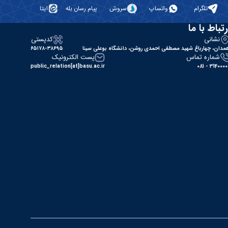
تلگرام
واتساپ
سروش
پیام رسان بله
ایتا
رتباط با ما
نشانی
کدپستی
مدان، چهارباغ شهید مصطفی احمدی روشن، دانشگاه بوعلی سینا
۶۵۱۷۸-۳۸۶۹۵
شماره تماس
پست الکترونیک
public_relation[at]basu.ac.ir
31400000 - 0