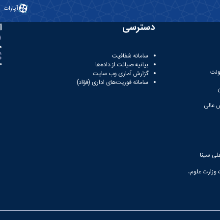
آپارات
دسترسی
ا
ه
سامانه شفافیت
بیانیه صیانت از داده‌ها
81
ولت
گزارش آماری وب‌ سایت
سامانه فوریت‌های اداری (فؤاد)
 عالی
لی سینا
 وزارت علوم،