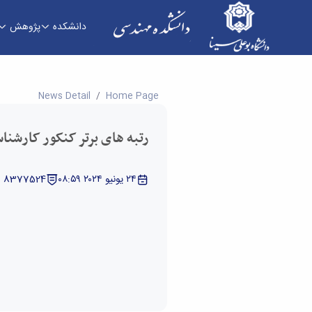
دانشکده
پژوهش
رتبه های برتر کنکور کارشناسی ارشد 1403 - دانشکده فنی و مهندسی
News Detail
Home Page
رتبه های برتر کنکور کارشناسی 
٢٤ يونيو ٢٠٢٤ ٠٨:٥٩
: 8377524