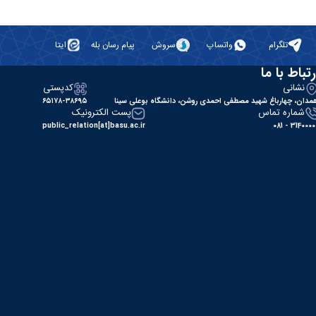
تلگرام
واتساپ
سروش
پیام رسان بله
ایتا
رتباط با ما
نشانی
کدپستی
مدان، چهارباغ شهید مصطفی احمدی روشن، دانشگاه بوعلی سینا
۶۵۱۷۸-۳۸۶۹۵
شماره تماس
پست الکترونیک
public_relation[at]basu.ac.ir
31400000 - 0