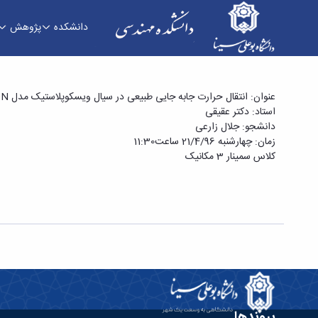
دانشکده
پژوهش
عنوان: انتقال حرارت جابه جایی طبیعی در سیال ویسکوپلاستیک مدل CASSON بین دو استوانه هم مرکز
استاد: دکتر عقیقی
دانشکده فنی و مهندسی
دانشجو: جلال زارعی
زمان: چهارشنبه 21/4/96 ساعت11:30
کلاس سمینار 3 مکانیک
پیوندها