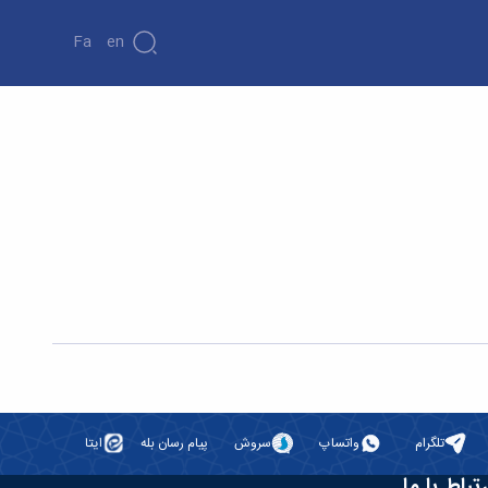
Fa
En
سمینار کارشناسی ارشد آقای جلال زارعی با نوان «انتقال حرارت جابه جایی طبیعی در سیال ویسکوپلاستیک مدل CASSON بین دو استوانه هم مرکز» -
تلگرام
واتساپ
سروش
پیام رسان بله
ایتا
رتباط با ما