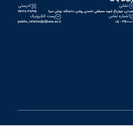
نشانی
کدپستی
مدان، چهارباغ شهید مصطفی احمدی روشن، دانشگاه بوعلی سینا
۶۵۱۷۸-۳۸۶۹۵
شماره تماس
پست الکترونیک
public_relation[at]basu.ac.ir
31400000 - 0