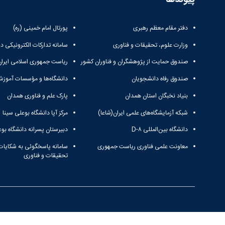
دفتر مقام معظم رهبری
پورتال امام خمینی (ره)
وزارت علوم، تحقیقات و فناوری
سامانه تدارکات الکترونیکی د
صندوق حمایت از پژوهشگران و فناوران کشور
ریاست جمهوری اسلامی ایران
صندوق رفاه دانشجویان
دانشگاه‌ها و مؤسسات آموزش
بنیاد نخبگان استان همدان
پارک علم و فناوری همدان
شبکه آزمایشگاه‌های علمی ایران(شاعا)
مرکز آپا دانشگاه بوعلی سینا
دانشگاه بین‌المللی D-۸
دبیرستان پسرانه دانشگاه بوع
معاونت علمی فناوری ریاست جمهوری
سامانه پاسخگوئی به شکایات
تحقیقات و فناوری