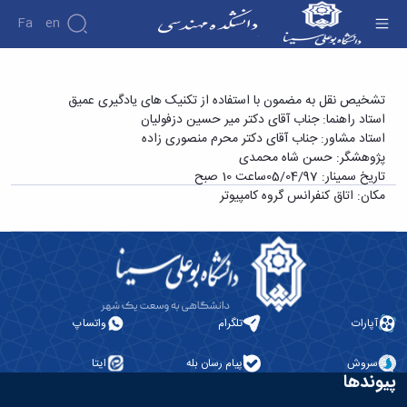
Fa
En
دانشکده
سمینار کارشناسی ارشد آقای حسن شاه محمدی با
تشخیص نقل به مضمون با استفاده از تکنیک های یادگیری عمیق
درباره
پژوهش
استاد راهنما: جناب آقای دکتر میر حسین دزفولیان
عنوان «تشخیص نقل به مضمون با استفاده از
دانشکده
استاد مشاور: جناب آقای دکتر محرم منصوری زاده
تکنیک های یادگیری عمیق» - دانشکده فنی و
تاریخچه
نشریات
پژوهشگر: حسن شاه محمدی
ریاست
مهندسی
تاریخ سمینار: 05/04/97ساعت 10 صبح
دانشکده
مکان: اتاق کنفرانس گروه کامپیوتر
آلبوم
عکس
اطلاعات
تماس
سازمان
دانشکده
معاونت
آپارات
تلگرام
واتساپ
آموزشی
معاونت
سروش
پیام رسان بله
ایتا
پژوهشی
پیوندها
معاونت