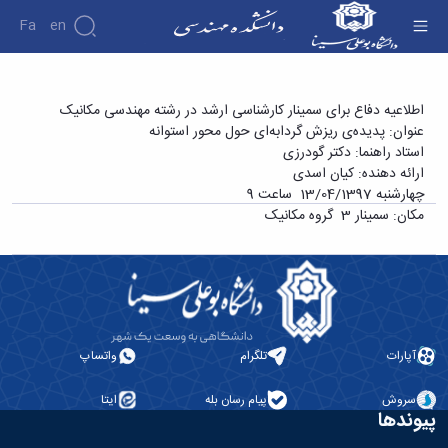
Fa
En
دانشکده
سمینار کارشناسی ارشد آقای کیان اسدی با عنوان
اطلاعیه دفاع برای سمینار کارشناسی ارشد در رشته مهندسی مکانیک
درباره
پژوهش
عنوان: پدیده‌ی ریزش گردابه‌ای حول محور استوانه‌
«پدیده‌ی ریزش گردابه‌ای حول محور استوانه‌» -
دانشکده
استاد راهنما: دکتر گودرزی
دانشکده فنی و مهندسی
تاریخچه
نشریات
ارائه دهنده‌: کیان اسدی
ریاست
چهارشنبه 13/04/1397 ساعت 9
دانشکده
مکان: سمینار 3 گروه مکانیک
آلبوم
عکس
اطلاعات
تماس
سازمان
دانشکده
معاونت
آپارات
تلگرام
واتساپ
آموزشی
معاونت
سروش
پیام رسان بله
ایتا
پژوهشی
پیوندها
معاونت